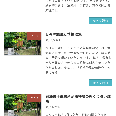
できるのか？というお話です。 米子市ですと、
旗ヶ崎にある「法務局」に行き、窓口で固定資
産税の […]
続きを読む
日々の勉強と情報収集
ブログ
06/13/2024
昨日の午後の「こまりごと無料相談会」は、大
変暑い日でしたが大盛況でした。かなりの人数
のご予約を頂いていたようです。 私も、微力な
がら五組の方々からのご相談に対応させていた
だきました。やはり、「相続登記の義務化」が
気になる […]
続きを読む
司法書士事務所が法務局の近くに多い理
ブログ
由
06/03/2024
こんにちは！ 6月に入り、汗ばむ陽気だった