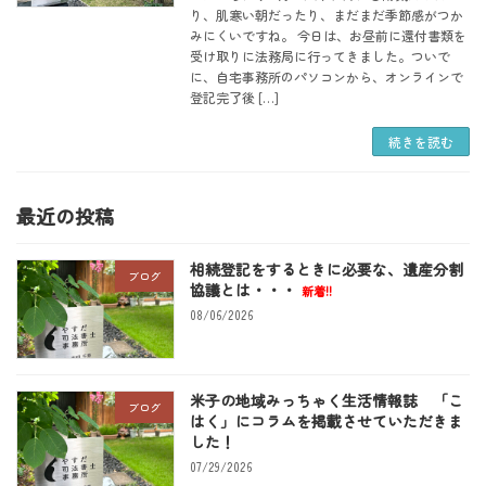
り、肌寒い朝だったり、まだまだ季節感がつか
みにくいですね。 今日は、お昼前に還付書類を
受け取りに法務局に行ってきました。ついで
に、自宅事務所のパソコンから、オンラインで
登記完了後 […]
続きを読む
最近の投稿
相続登記をするときに必要な、遺産分割
ブログ
協議とは・・・
新着!!
08/06/2026
米子の地域みっちゃく生活情報誌 「こ
ブログ
はく」にコラムを掲載させていただきま
した！
07/29/2026