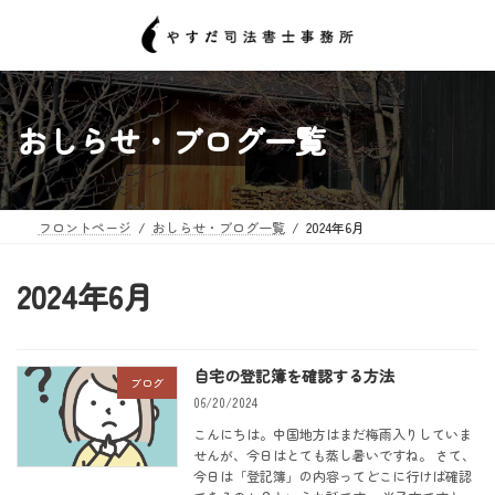
コ
ナ
ン
ビ
テ
ゲ
ン
ー
ツ
シ
へ
ョ
おしらせ・ブログ一覧
ス
ン
キ
に
ッ
移
プ
動
フロントページ
おしらせ・ブログ一覧
2024年6月
2024年6月
自宅の登記簿を確認する方法
ブログ
06/20/2024
こんにちは。中国地方はまだ梅雨入りしていま
せんが、今日はとても蒸し暑いですね。 さて、
今日は「登記簿」の内容ってどこに行けば確認